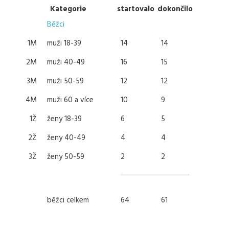
Kategorie
startovalo
dokončilo
Běžci
1M
muži 18-39
14
14
2M
muži 40-49
16
15
3M
muži 50-59
12
12
4M
muži 60 a více
10
9
1Ž
ženy 18-39
6
5
2Ž
ženy 40-49
4
4
3Ž
ženy 50-59
2
2
běžci celkem
64
61