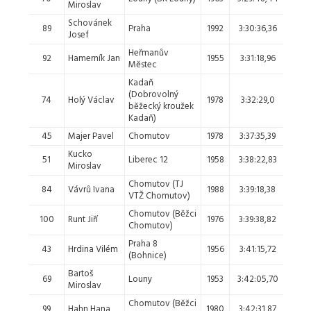
Miroslav
Schovánek
89
Praha
1992
3:30:36,36
9.
Josef
Heřmanův
92
Hamerník Jan
1955
3:31:18,96
10.
Městec
Kadaň
(Dobrovolný
74
Holý Václav
1978
3:32:29,0
11.
běžecký kroužek
Kadaň)
45
Majer Pavel
Chomutov
1978
3:37:35,39
12.
Kucko
51
Liberec 12
1958
3:38:22,83
13.
Miroslav
Chomutov (TJ
84
Vávrů Ivana
1988
3:39:18,38
14.
VTŽ Chomutov)
Chomutov (Běžci
100
Runt Jiří
1976
3:39:38,82
15.
Chomutov)
Praha 8
43
Hrdina Vilém
1956
3:41:15,72
16.
(Bohnice)
Bartoš
69
Louny
1953
3:42:05,70
17.
Miroslav
Chomutov (Běžci
99
Hahn Hana
1980
3:42:31,87
18.