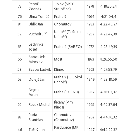
Řehoř
Jirkov (SRTG
40. 
78
1978
4:18:35,24
Zdeněk
Strupčice)
41.
76
Ulma Tomáš
Praha 9
1964
4:21:04,4
42.
81
Uhlík Jan
Chomutov
1983
4:22:48,97
43.
Unhošť (TJ Sokol
52
Pucholt Jiří
1959
4:23:47,39
44.
Unhošť)
Ledvinka
65
Praha 4 (SABZO)
1972
4:25:49,39
45.
Josef
Sapoušek
66
Most
1973
4:26:55,50
46.
Miroslav
58
Szabo Ludvík
Klínec
1963
4:27:58,79
47.
Praha 9 (TJ Sokol
53
Dolejš Jan
1949
4:28:18,59
48.
Unhošť)
Nejman
88
Praha (SK ČNB)
1982
4:38:03,37
49.
Milan
Říčany (Pim
90
Rezek Michal
1965
4:42:37,64
50.
Kings)
Rada
Chomutov
93
1969
4:44:16,32
51.
Stanislav
(Chomutov)
Pardubice (MK
46
Tučný Jan
1947
4:44:22,32
52.