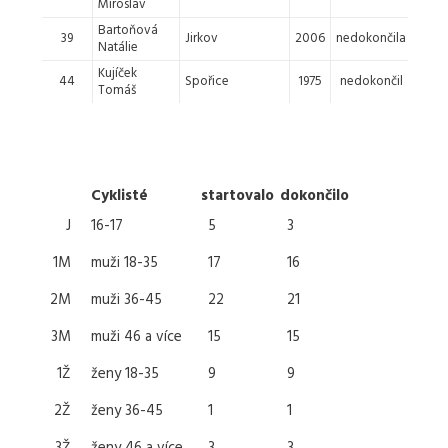
Miroslav
Bartoňová
39
Jirkov
2006
nedokončila
-
Natálie
Kujíček
44
Spořice
1975
nedokončil
-
Tomáš
Cyklisté
startovalo
dokončilo
J
16-17
5
3
1M
muži 18-35
17
16
2M
muži 36-45
22
21
3M
muži 46 a více
15
15
1Ž
ženy 18-35
9
9
2Ž
ženy 36-45
1
1