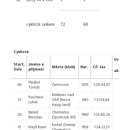
3Ž
ženy 46 a více
3
3
cyklisté celkem
72
68
Cyklisté
Umístěn
Start.
Jméno a
Město (klub)
Nar.
Cíl. čas
číslo
příjmení
absol.
Pleskot
60
Černovice
1975
1:28:44,67
1.
Tomáš
Klášterec nad
Raufstein
53
Ohří (Nevix
1983
1:31:59,64
2.
Lukáš
Haug-land)
Beneš
Chomutov
20
1960
1:33:40,26
3.
Miroslav
(Sportclub 80)
Kadaň (Sweep
15
Krejčí Karel
1958
1:34:23,51
4.
Chomutov)