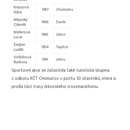
Krausová
1987
Chomutov
Klára
Mlejnský
1966
Davle
Zdeněk
Müllerová
1985
Jirkov
Lucie
Šrejber
1954
Teplice
Luděk
Volšičková
1991
Jirkov
Barbora
Sportovní akce se zúčastnila také turistická skupina
z odboru KČT Chomutov v počtu 30 účastníků, která si
prošla část trasy Jirkovského crossmarathonu.