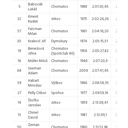
Babovák
5
Chomutov
1988
2:01:30,45
26.
Lukáš
Kment
32
Jirkov
1975
2:02:26,26
27.
Radek
Falcman
57
Chomutov
1961
2:04:16,20
28.
Milan
30
Kralevič Jiří
Dymokury
1974
2:05:15,51
29.
Benešová
Chomutov
19
1958
2:05:27,82
30.
Jiřina
(Sportclub 80)
16
Müller Miloš
Chomutov
1946
2:07:20,9
31.
Seeman
64
Chomutov
2004
2:07:41,45
32.
2
Adam
Habart
59
Výškov
1986
2:08:58,10
33.
Miroslav
27
Pelly Ctibor
Spořice
1977
2:09:59,16
34.
Štofko
14
Jirkov
1959
2:13:08,41
35.
Jaroslav
Chmel
13
Jirkov
1981
2:13:09,1
36.
David
Zeman
50
Chomutov
1980
2:13:53,98
37.