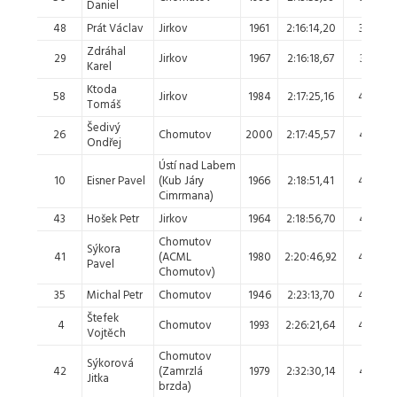
Daniel
48
Prát Václav
Jirkov
1961
2:16:14,20
38.
Zdráhal
29
Jirkov
1967
2:16:18,67
39.
Karel
Ktoda
58
Jirkov
1984
2:17:25,16
40.
Tomáš
Šedivý
26
Chomutov
2000
2:17:45,57
41.
3
Ondřej
Ústí nad Labem
10
Eisner Pavel
(Kub Járy
1966
2:18:51,41
42.
Cimrmana)
43
Hošek Petr
Jirkov
1964
2:18:56,70
43.
Chomutov
Sýkora
41
(ACML
1980
2:20:46,92
44.
Pavel
Chomutov)
35
Michal Petr
Chomutov
1946
2:23:13,70
45.
Štefek
4
Chomutov
1993
2:26:21,64
46.
Vojtěch
Chomutov
Sýkorová
42
(Zamrzlá
1979
2:32:30,14
47.
Jitka
brzda)