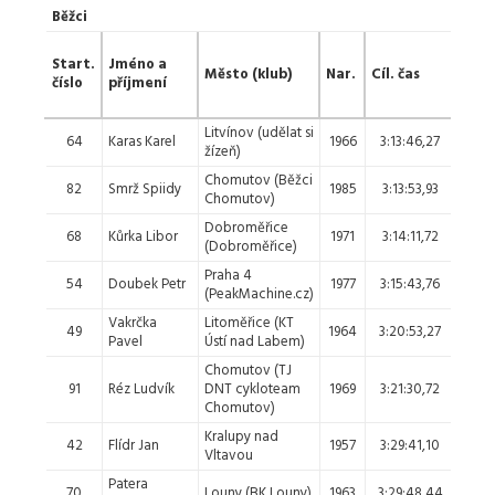
Běžci
Umís
Start.
Jméno a
Město (klub)
Nar.
Cíl. čas
číslo
příjmení
abso
Litvínov (udělat si
64
Karas Karel
1966
3:13:46,27
1.
žízeň)
Chomutov (Běžci
82
Smrž Spiidy
1985
3:13:53,93
2.
Chomutov)
Dobroměřice
68
Kůrka Libor
1971
3:14:11,72
3.
(Dobroměřice)
Praha 4
54
Doubek Petr
1977
3:15:43,76
4.
(PeakMachine.cz)
Vakrčka
Litoměřice (KT
49
1964
3:20:53,27
5.
Pavel
Ústí nad Labem)
Chomutov (TJ
91
Réz Ludvík
DNT cykloteam
1969
3:21:30,72
6.
Chomutov)
Kralupy nad
42
Flídr Jan
1957
3:29:41,10
7.
Vltavou
Patera
70
Louny (BK Louny)
1963
3:29:48,44
8.