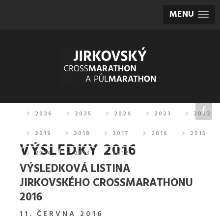
MENU
2026
2025
2024
2023
2022
2019
2018
2017
2016
2015
VÝSLEDKY 2016
2014
2013
2012
VÝSLEDKOVÁ LISTINA
JIRKOVSKÉHO CROSSMARATHONU
2016
11. ČERVNA 2016