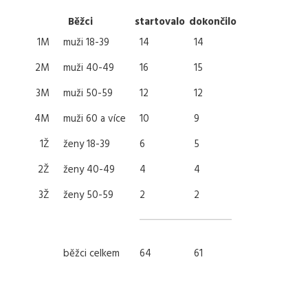
Běžci
startovalo
dokončilo
1M
muži 18-39
14
14
2M
muži 40-49
16
15
3M
muži 50-59
12
12
4M
muži 60 a více
10
9
1Ž
ženy 18-39
6
5
2Ž
ženy 40-49
4
4
3Ž
ženy 50-59
2
2
běžci celkem
64
61