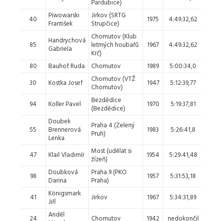
Pardubice)
Piwowarski
Jirkov (SRTG
53. -
40
1975
4:49:32,62
František
Strupčice)
54.
Chomutov (Klub
Handrychová
53. -
85
letmých houbařů
1967
4:49:32,62
Gabriela
54.
Krč)
80
Bauhof Ruda
Chomutov
1989
5:00:34,0
55.
Chomutov (VTŽ
30
Kostka Josef
1947
5:12:39,77
56.
Chomutov)
Bezdědice
94
Koller Pavel
1970
5:19:37,81
57.
(Bezdědice)
Doubek
Praha 4 (Zelený
55
Brennerová
1983
5:26:41,8
58.
Pruh)
Lenka
Most (udělat si
47
Klail Vladimír
1954
5:29:41,48
59.
žízeň)
Doubková
Praha 9 (PKO
98
1957
5:31:53,18
60.
Darina
Praha)
Königsmark
41
Jirkov
1967
5:34:31,89
61.
Jiří
Anděl
24
Chomutov
1942
nedokončil
-