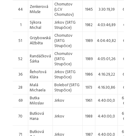
Chomutov
Zenkerová
44
(LCV
1945
3:30:19,39
60.
Miluše
Chomutov)
Sýkora
Jirkov (SRTG
1
1982
4:03:46,89
61.
Michal
Strupčice)
Chomutov
Grzybowská
51
(SRTG
1989
4:04:40,82
62.
Alžběta
Strupčice)
Chomutov
Randáčková
52
(SRTG
1989
4:05:01,26
63.
Šárka
Strupčice)
Řehořová
Jirkov (SRTG
36
1986
4:16:29,22
64.
Klára
Strupčice)
Malá
Boleboř (SRTG
28
1973
4:16:30,86
65.
Michaela
Strupčice)
Butka
66. -
69
Jirkov
1961
4:40:00,0
Miloslav
68.
Butková
66. -
70
Jirkov
1988
4:40:00,0
Hana
68.
Butková
66. -
71
Jirkov
1987
4:40:00,0