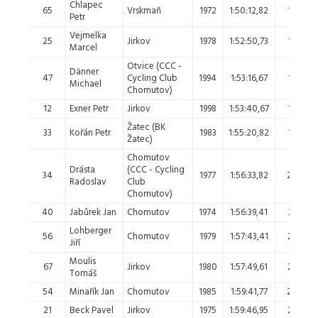
Chlapec
65
Vrskmaň
1972
1:50:12,82
15.
Petr
Vejmelka
25
Jirkov
1978
1:52:50,73
16.
Marcel
Otvice (CCC -
Dänner
47
Cycling Club
1994
1:53:16,67
17.
Michael
Chomutov)
12
Exner Petr
Jirkov
1998
1:53:40,67
18.
Žatec (BK
33
Kořán Petr
1983
1:55:20,82
19.
Žatec)
Chomutov
Drásta
(CCC - Cycling
34
1977
1:56:33,82
20.
Radoslav
Club
Chomutov)
40
Jabůrek Jan
Chomutov
1974
1:56:39,41
21.
Lohberger
56
Chomutov
1979
1:57:43,41
22.
Jiří
Moulis
67
Jirkov
1980
1:57:49,61
23.
Tomáš
54
Minařík Jan
Chomutov
1985
1:59:41,77
24.
21
Beck Pavel
Jirkov
1975
1:59:46,95
25.