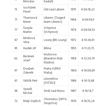
Miroslav
Kadaň)
Sochůrek
73
Ústí nad Labem
1975
4:06:18,22
31.
Pavel
Thumsová
Liberec (Traged
71
1964
4:06:59,9
32.
Marie
team Liberec)
Švejda
Vchynice
77
1974
4:09:08,53
33.
Martin
(Vchynice)
Mrnková
67
Louny (BK Louny)
1972
4:10:36,61
34.
Věra
95
Hudák Jiří
Bílina
1955
4:11:23,73
35.
Krušovice
Beránek
62
(Maraton Klub
1958
4:12:24,79
36.
Josef
Kladno)
Doubek
Praha 9 (PKO
97
1956
4:16:08,89
37.
Zdeněk
Praha)
Litoměřice
61
Skřičík Petr
1988
4:16:13,68
38.
(SYČÁCI)
Vysušil
96
Stráž nad Nisou
1987
4:16:14,7
39.
Michal
Chomutov (SRTG
40. 
72
Malý Vojtěch
1976
4:18:35,24
Strupčice)
41.