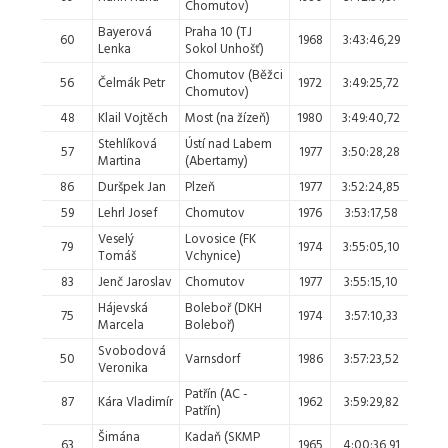
Chomutov)
Bayerová
Praha 10 (TJ
60
1968
3:43:46,29
19.
Lenka
Sokol Unhošť)
Chomutov (Běžci
56
Čelmák Petr
1972
3:49:25,72
20.
Chomutov)
48
Klail Vojtěch
Most (na žízeň)
1980
3:49:40,72
21.
Stehlíková
Ústí nad Labem
57
1977
3:50:28,28
22.
Martina
(Abertamy)
86
Duršpek Jan
Plzeň
1977
3:52:24,85
23.
59
Lehrl Josef
Chomutov
1976
3:53:17,58
24.
Veselý
Lovosice (FK
79
1974
3:55:05,10
25.
Tomáš
Vchynice)
83
Jenč Jaroslav
Chomutov
1977
3:55:15,10
26.
Hájevská
Boleboř (DKH
75
1974
3:57:10,33
27.
Marcela
Boleboř)
Svobodová
50
Varnsdorf
1986
3:57:23,52
28.
Veronika
Patřín (AC -
87
Kára Vladimír
1962
3:59:29,82
29.
Patřín)
Šimána
Kadaň (SKMP
63
1965
4:00:36,91
30.