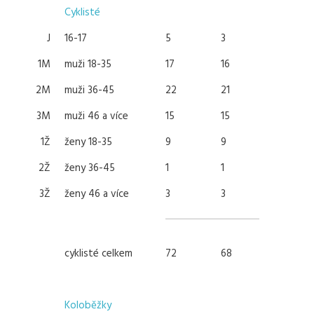
Cyklisté
J
16-17
5
3
1M
muži 18-35
17
16
2M
muži 36-45
22
21
3M
muži 46 a více
15
15
1Ž
ženy 18-35
9
9
2Ž
ženy 36-45
1
1
3Ž
ženy 46 a více
3
3
cyklisté celkem
72
68
Koloběžky