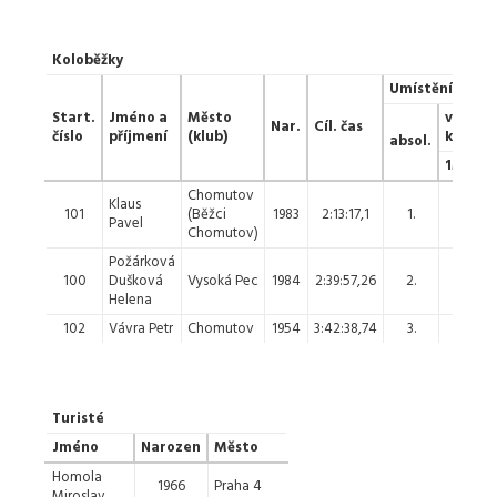
Koloběžky
Umístění
Start.
Jméno a
Město
v
Nar.
Cíl. čas
číslo
příjmení
(klub)
kategor
absol.
1M
1
Chomutov
Klaus
101
(Běžci
1983
2:13:17,1
1.
1.
Pavel
Chomutov)
Požárková
100
Dušková
Vysoká Pec
1984
2:39:57,26
2.
Helena
102
Vávra Petr
Chomutov
1954
3:42:38,74
3.
2.
Turisté
Jméno
Narozen
Město
Homola
1966
Praha 4
Miroslav