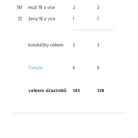
1M
muži 18 a více
2
2
1Ž
ženy 18 a více
1
1
koloběžky celkem
3
3
Turisté
6
6
celkem účastníků
145
138