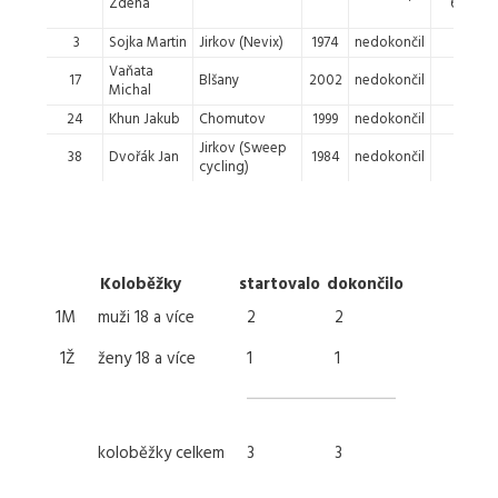
Zdena
68.
3
Sojka Martin
Jirkov (Nevix)
1974
nedokončil
-
Vaňata
17
Blšany
2002
nedokončil
-
Michal
24
Khun Jakub
Chomutov
1999
nedokončil
-
Jirkov (Sweep
38
Dvořák Jan
1984
nedokončil
-
cycling)
Koloběžky
startovalo
dokončilo
1M
muži 18 a více
2
2
1Ž
ženy 18 a více
1
1
koloběžky celkem
3
3