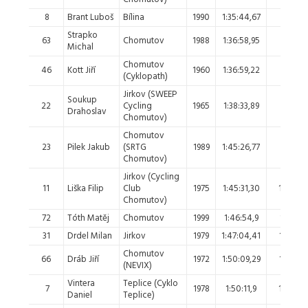
8
Brant Luboš
Bílina
1990
1:35:44,67
5.
Strapko
63
Chomutov
1988
1:36:58,95
6.
Michal
Chomutov
46
Kott Jiří
1960
1:36:59,22
7.
(Cyklopath)
Jirkov (SWEEP
Soukup
22
Cycling
1965
1:38:33,89
8.
Drahoslav
Chomutov)
Chomutov
23
Pilek Jakub
(SRTG
1989
1:45:26,77
9.
Chomutov)
Jirkov (Cycling
11
Liška Filip
Club
1975
1:45:31,30
10.
Chomutov)
72
Tóth Matěj
Chomutov
1999
1:46:54,9
11.
1
31
Drdel Milan
Jirkov
1979
1:47:04,41
12.
Chomutov
66
Dráb Jiří
1972
1:50:09,29
13.
(NEVIX)
Vintera
Teplice (Cyklo
7
1978
1:50:11,9
14.
Daniel
Teplice)