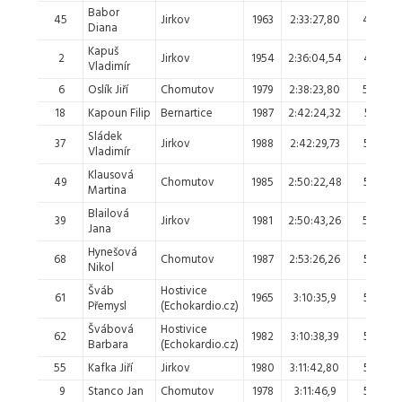
Babor
45
Jirkov
1963
2:33:27,80
48.
Diana
Kapuš
2
Jirkov
1954
2:36:04,54
49.
Vladimír
6
Oslík Jiří
Chomutov
1979
2:38:23,80
50.
18
Kapoun Filip
Bernartice
1987
2:42:24,32
51.
Sládek
37
Jirkov
1988
2:42:29,73
52.
Vladimír
Klausová
49
Chomutov
1985
2:50:22,48
53.
Martina
Blailová
39
Jirkov
1981
2:50:43,26
54.
Jana
Hynešová
68
Chomutov
1987
2:53:26,26
55.
Nikol
Šváb
Hostivice
61
1965
3:10:35,9
56.
Přemysl
(Echokardio.cz)
Švábová
Hostivice
62
1982
3:10:38,39
57.
Barbara
(Echokardio.cz)
55
Kafka Jiří
Jirkov
1980
3:11:42,80
58.
9
Stanco Jan
Chomutov
1978
3:11:46,9
59.